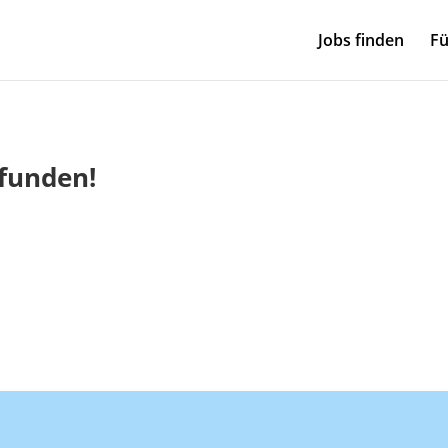
Jobs finden
Fü
efunden!