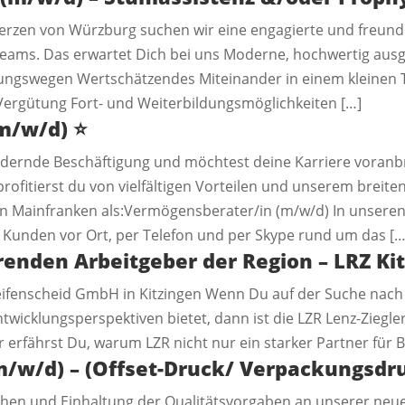
rzen von Würzburg suchen wir eine engagierte und freund
 Teams. Das erwartet Dich bei uns Moderne, hochwertig au
ngswegen Wertschätzendes Miteinander in einem kleinen Tea
 Vergütung Fort- und Weiterbildungsmöglichkeiten […]
m/w/d)
⭐️
ernde Beschäftigung und möchtest deine Karriere voranbri
ofitierst du von vielfältigen Vorteilen und unserem breite
zt in Mainfranken als:Vermögensberater/in (m/w/d) In unse
Kunden vor Ort, per Telefon und per Skype rund um das […
renden Arbeitgeber der Region – LRZ Ki
Reifenscheid GmbH in Kitzingen Wenn Du auf der Suche nach 
Entwicklungsperspektiven bietet, dann ist die LZR Lenz-Zie
r erfährst Du, warum LZR nicht nur ein starker Partner für B
/w/d) – (Offset-Druck/ Verpackungsdr
chen und Einhaltung der Qualitätsvorgaben an unserer neu