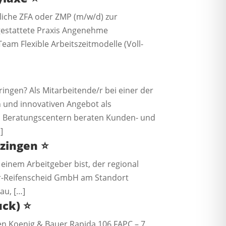
liche ZFA oder ZMP (m/w/d) zur
sgestattete Praxis Angenehme
m Flexible Arbeitszeitmodelle (Voll-
ngen? Als Mitarbeitende/r bei einer der
n und innovativen Angebot als
ren Beratungscentern beraten Kunden- und
]
tzingen
⭐️
einem Arbeitgeber bist, der regional
gler-Reifenscheid GmbH am Standort
au, […]
uck)
⭐️
en Koenig & Bauer Rapida 106 FAPC – 7