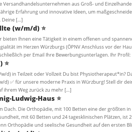
re Versandhandelsunternehmen aus Groß- und Einzelhandel.
jährige Erfahrung und innovative Ideen, um maßgeschneide
 Deine […]
lte (w/m/d)
⭐️
 bieten Ihnen eine Tätigkeit in einem offenen und spanne
gialität im Herzen Würzburgs (ÖPNV Anschluss vor der Hau
chließlich per Email Ihre Bewerbungsunterlagen. Ihr Profil: 
)
⭐️
/d) in Teilzeit oder Vollzeit Du bist Physiotherapeut*in? Da
d) ✅ für unsere moderne Praxis in Würzburg! Stell dir dein
auf ihrem Weg zurück zu mehr […]
önig-Ludwig-Haus
⭐️
m Dach. Die Orthopädie, mit 100 Betten eine der größten i
undheit, mit 60 Betten und 24 tagesklinischen Plätzen, ist
n Orthopädie und seelische Gesundheit auf den ersten Bli