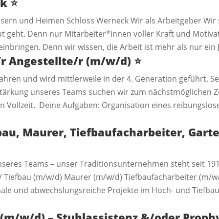
ck
⭐️
ern und Heimen Schloss Werneck Wir als Arbeitgeber Wir 
 geht. Denn nur Mitarbeiter*innen voller Kraft und Motiv
nbringen. Denn wir wissen, die Arbeit ist mehr als nur ein 
 Angestellte/r (m/w/d)
⭐️
hren und wird mittlerweile in der 4. Generation geführt. Sei
rstärkung unseres Teams suchen wir zum nächstmöglichen Ze
 in Vollzeit. Deine Aufgaben: Organisation eines reibungs
bau, Maurer, Tiefbaufacharbeiter, Gar
nseres Teams – unser Traditionsunternehmen steht seit 1914
/ Tiefbau (m/w/d) Maurer (m/w/d) Tiefbaufacharbeiter (m/
ionale und abwechslungsreiche Projekte im Hoch- und Tief
 (m/w/d) – Stuhlassistenz &/oder Proph