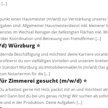
 […]
punkt einen Hausmeister (m/w/d) zur Verstärkung unseres 
ufgaben sind: Allgemeiner Hausmeisterdienst inkl. kleinerer
nstes im Wechsel Reinigen der befestigten Flächen inkl. 
niker Koordination und Betreuung von Fremdfirmen […]
/d) Würzburg
⭐️
ernde Beschäftigung und möchtest deine Karriere voranbri
ofitierst du von vielfältigen Vorteilen und unserem breite
am Standort Würzburg als:Immobilienmakler/in (m/w/d) Das g
zum Notartermin für die […]
 für Zimmerei gesucht (m/w/d)
⭐️
Du arbeitest gerne mit Holz, packst mit an und möchtest a
en? Dann bist du bei uns genau richtig! Wir suchen ab sof
le und in der Produktion. Deine Aufgaben: […]