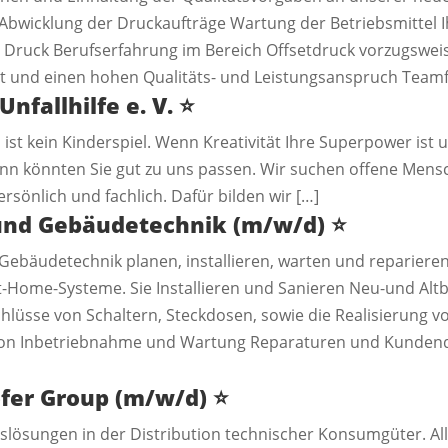
Abwicklung der Druckaufträge Wartung der Betriebsmittel I
Druck Berufserfahrung im Bereich Offsetdruck vorzugswei
und einen hohen Qualitäts- und Leistungsanspruch Teamfä
Unfallhilfe e. V.
⭐️
ist kein Kinderspiel. Wenn Kreativität Ihre Superpower ist 
n könnten Sie gut zu uns passen. Wir suchen offene Mensch
sönlich und fachlich. Dafür bilden wir […]
-und Gebäudetechnik (m/w/d)
⭐️
 Gebäudetechnik planen, installieren, warten und repariere
-Home-Systeme. Sie Installieren und Sanieren Neu-und Al
lüsse von Schaltern, Steckdosen, sowie die Realisierung 
tion Inbetriebnahme und Wartung Reparaturen und Kundendi
ofer Group (m/w/d)
⭐️
lösungen in der Distribution technischer Konsumgüter. All