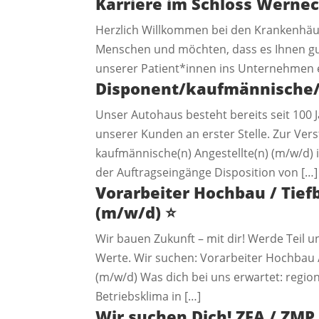
Karriere im Schloss Werne
Herzlich Willkommen bei den Krankenhäus
Menschen und möchten, dass es Ihnen gut
unserer Patient*innen ins Unternehmen ei
Disponent/kaufmännische/r
Unser Autohaus besteht bereits seit 100 Ja
unserer Kunden an erster Stelle. Zur Ve
kaufmännische(n) Angestellte(n) (m/w/d)
der Auftragseingänge Disposition von […]
Vorarbeiter Hochbau / Tief
(m/w/d)
⭐️
Wir bauen Zukunft – mit dir! Werde Teil u
Werte. Wir suchen: Vorarbeiter Hochbau 
(m/w/d) Was dich bei uns erwartet: reg
Betriebsklima in […]
Wir suchen Dich! ZFA / ZMP