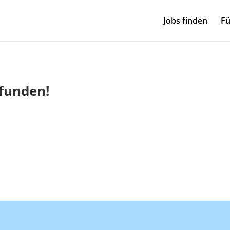
Jobs finden
Fü
efunden!