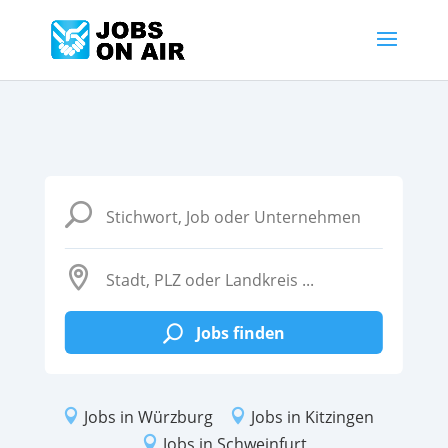
U

Jobs finden
U

Jobs in Würzburg

Jobs in Kitzingen

Jobs in Schweinfurt