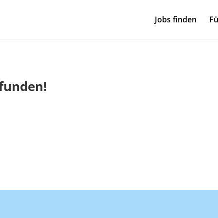
Jobs finden
Fü
efunden!