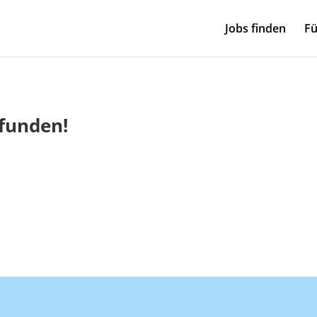
Jobs finden
Fü
efunden!