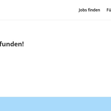
Jobs finden
Fü
efunden!