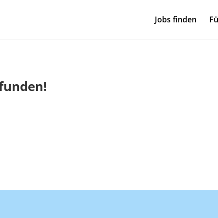
Jobs finden
Fü
efunden!