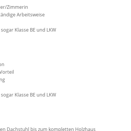
rer/Zimmerin
tändige Arbeitsweise
l. sogar Klasse BE und LKW
g
on
Vorteil
ung
l. sogar Klasse BE und LKW
g
nen Dachstuhl bis zum kompletten Holzhaus