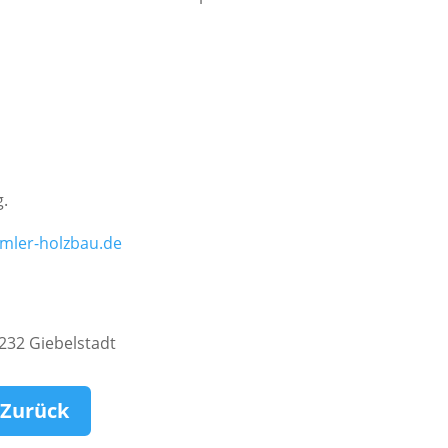
g.
mler-holzbau.de
97232 Giebelstadt
Zurück