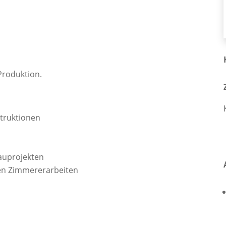
 Produktion.
truktionen
auprojekten
gen Zimmererarbeiten