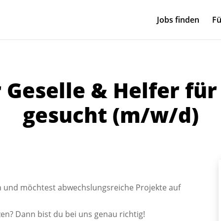
Jobs finden
Fü
Geselle & Helfer fü
gesucht (m/w/d)
an und möchtest abwechslungsreiche Projekte auf
n? Dann bist du bei uns genau richtig!