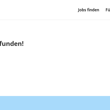
Jobs finden
Fü
efunden!