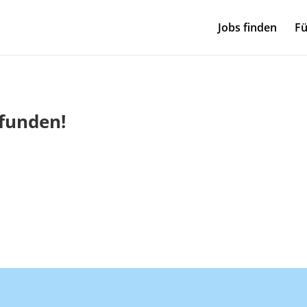
Jobs finden
Fü
efunden!