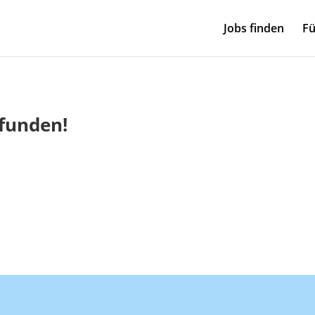
Jobs finden
Fü
efunden!